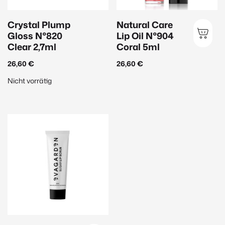
Straffend
(48)
Crystal Plump
Natural Care
Gloss N°820
Lip Oil N°904
Make-up
Clear 2,7ml
Coral 5ml
Lippen
26,60
€
26,60
€
Reinigung
(2)
Nicht vorrätig
Gesicht
(20)
Augen
(14)
Düfte & Accessoires
Parfum
(9)
Raumdüfte
(2)
Accessoires
(2)