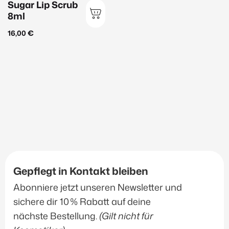
Produkt-Kategorien
Sugar Lip Scrub
8ml
Janssen Cosmetics
(145)
16,00
€
Inspira Med
(56)
EvaGarden
(39)
Düfte & Accessoirs
(12)
Sonnenschutz
(20)
Zurücksetzen
Filtern
Gepflegt in Kontakt bleiben
Abonniere jetzt unseren Newsletter und
sichere dir 10 % Rabatt auf deine
nächste Bestellung.
(Gilt nicht für