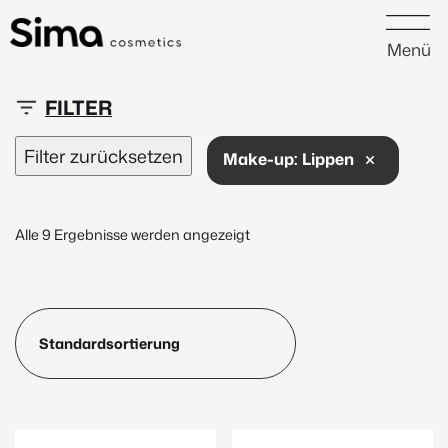
Menü
16 €
430 €
Filter zurücksetzen
Make-up:
Lippen
16
119
223
327
430
Alle 9 Ergebnisse werden angezeigt
Neu
(1)
Peptide
(1)
Marke
Janssen Cosmetics
(143)
Inspira:Med
(56)
EvaGarden
(39)