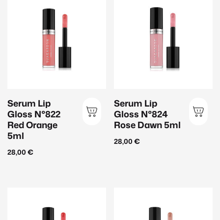
Hauttyp
Anspruchsvolle Haut
(44)
Sensible Haut
(27)
Männerhaut
(9)
Mischhaut
(20)
Serum Lip
Serum Lip
Gloss N°822
Gloss N°824
Normale Haut
(71)
Red Orange
Rose Dawn 5ml
Reife Haut
(47)
5ml
28,00
€
Trockene Haut
(26)
28,00
€
Ungleichmäßiger Teint
(23)
Unreine Haut
(16)
Ölige Haut
(13)