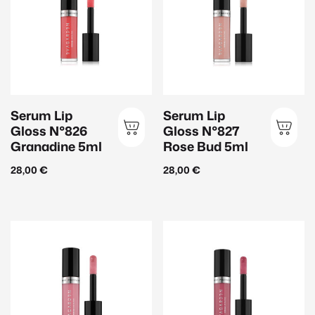
Produktart
Beauty Zubehör
(2)
Ampullen
(19)
Augenpflege
(16)
Serum Lip
Serum Lip
Gesichtspflege
(49)
Gloss N°826
Gloss N°827
Granadine 5ml
Rose Bud 5ml
Handpflege
(2)
Herrenpflege
(10)
28,00
€
28,00
€
Körperpflege
(18)
Lippenpflege
(3)
Make Up
(11)
Maske
(11)
Peeling
(11)