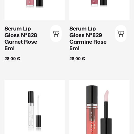
Reinigung
(22)
Serum
(36)
Sonnenschutz
(16)
Serum Lip
Serum Lip
Gloss N°828
Gloss N°829
Garnet Rose
Carmine Rose
Hautbedürfnis
5ml
5ml
Anti-Aging
(43)
28,00
€
28,00
€
Aufhellung
(13)
Beruhigend
(30)
Feuchtigkeit
(27)
Glättend
(32)
Hautklärend
(23)
Pro-Aging
(19)
Schützend
(15)