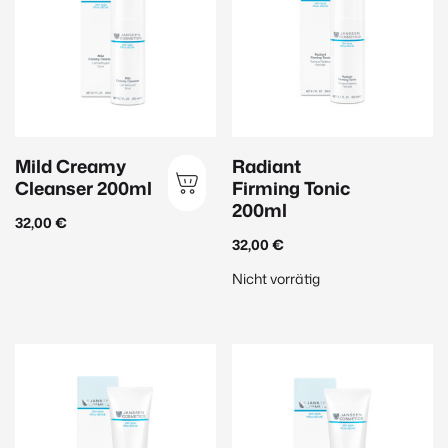
Reinigung
(22)
Serum
(36)
Sonnenschutz
(16)
Hautbedürfnis
Mild Creamy
Radiant
Feuchtigkeit
Cleanser 200ml
Firming Tonic
200ml
Anti-Aging
(43)
32,00
€
32,00
€
Aufhellung
(13)
Nicht vorrätig
Beruhigend
(30)
Glättend
(32)
Hautklärend
(23)
Pro-Aging
(19)
Schützend
(15)