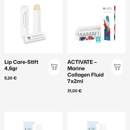
Produktart
Beauty Zubehör
(2)
Ampullen
(19)
Augenpflege
(16)
Gesichtspflege
(49)
Handpflege
(2)
Lip Care-Stift
ACTIVATE –
4,6gr
Marine
Herrenpflege
(10)
Collagen Fluid
5,20
€
Körperpflege
(18)
7x2ml
Lippenpflege
(3)
31,00
€
Make Up
(11)
Maske
(11)
Peeling
(11)