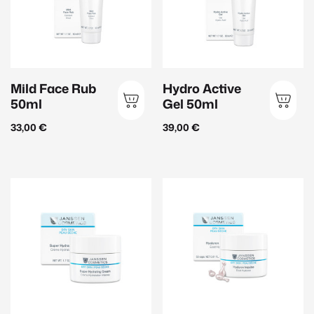
Straffend
(48)
Make-up
Reinigung
(2)
Mild Face Rub
Hydro Active
Gesicht
(20)
50ml
Gel 50ml
Augen
(14)
33,00
€
39,00
€
Lippen
(9)
Düfte & Accessoires
Parfum
(9)
Raumdüfte
(2)
Accessoires
(2)