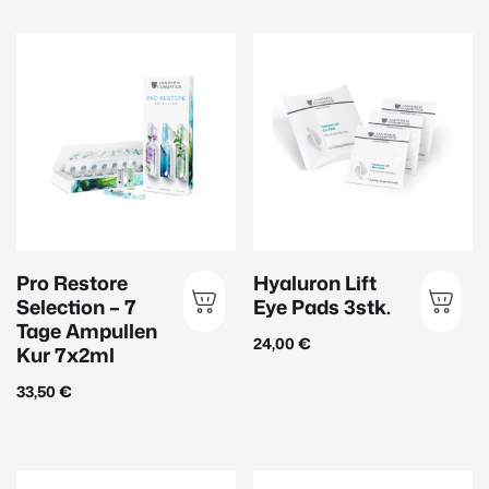
Hauttyp
Anspruchsvolle Haut
(44)
Sensible Haut
(27)
Männerhaut
(9)
Mischhaut
(20)
Normale Haut
(71)
Pro Restore
Hyaluron Lift
Reife Haut
(47)
Selection – 7
Eye Pads 3stk.
Tage Ampullen
Trockene Haut
(26)
24,00
€
Kur 7x2ml
Ungleichmäßiger Teint
(23)
33,50
€
Unreine Haut
(16)
Ölige Haut
(13)