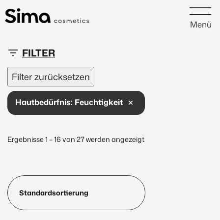
Menü
5 €
84 €
Filter zurücksetzen
5
25
45
64
84
Hautbedürfnis:
Feuchtigkeit
Neu
(1)
Peptide
(1)
Ergebnisse 1 – 16 von 27 werden angezeigt
Marke
Janssen Cosmetics
(143)
Inspira:Med
(56)
EvaGarden
(39)