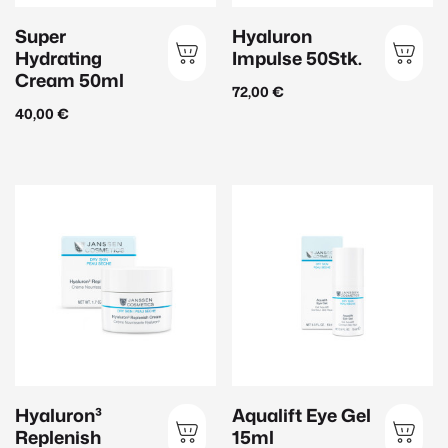
Produkt-Kategorien
Super
Hyaluron
Janssen Cosmetics
(145)
Hydrating
Impulse 50Stk.
Inspira Med
(56)
Cream 50ml
72,00
€
EvaGarden
(39)
40,00
€
Düfte & Accessoirs
(12)
Sonnenschutz
(20)
Zurücksetzen
Filtern
Hyaluron³
Aqualift Eye Gel
Replenish
15ml