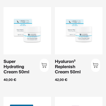
Hauttyp
Anspruchsvolle Haut
(44)
Sensible Haut
(27)
Männerhaut
(9)
Mischhaut
(20)
Normale Haut
(71)
Super
Hyaluron³
Reife Haut
(47)
Hydrating
Replenish
Cream 50ml
Cream 50ml
Trockene Haut
(26)
40,00
€
42,00
€
Ungleichmäßiger Teint
(23)
Unreine Haut
(16)
Ölige Haut
(13)