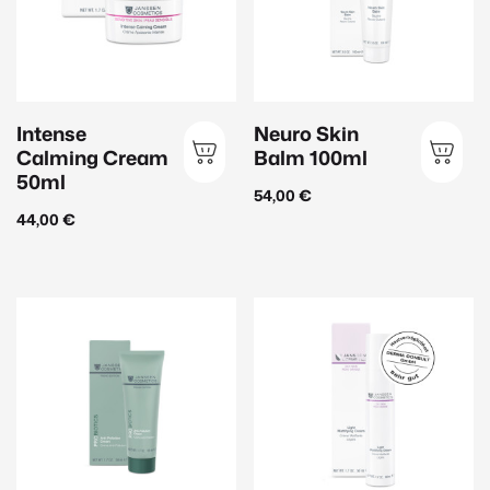
Reinigung
(22)
Serum
(36)
Sonnenschutz
(16)
Intense
Neuro Skin
Hautbedürfnis
Calming Cream
Balm 100ml
50ml
Anti-Aging
(43)
54,00
€
44,00
€
Aufhellung
(13)
Beruhigend
(30)
Feuchtigkeit
(27)
Glättend
(32)
Hautklärend
(23)
Pro-Aging
(19)
Schützend
(15)