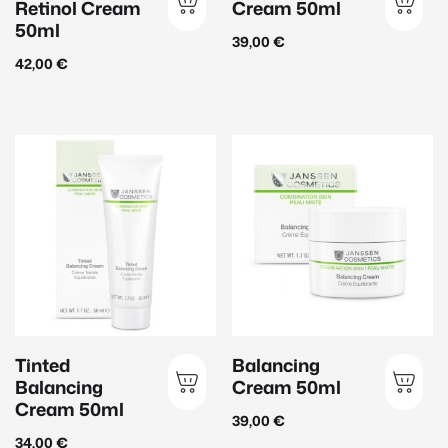
Produkt-Kategorien
Retinol Cream
Cream 50ml
50ml
Janssen Cosmetics
(145)
39,00
€
42,00
€
Inspira Med
(56)
EvaGarden
(39)
Düfte & Accessoirs
(12)
Sonnenschutz
(20)
Zurücksetzen
Filtern
Tinted
Balancing
Balancing
Cream 50ml
Cream 50ml
39,00
€
34,00
€