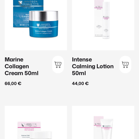
Produktart
Gesichtspflege
Beauty Zubehör
(2)
Ampullen
(19)
Augenpflege
(16)
Marine
Intense
Handpflege
(2)
Collagen
Calming Lotion
Cream 50ml
50ml
Herrenpflege
(10)
66,00
€
44,00
€
Körperpflege
(18)
Lippenpflege
(3)
Make Up
(11)
Maske
(11)
Peeling
(11)