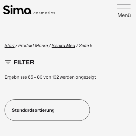
Menü
Start
/ Produkt Marke /
Inspira:Med
/ Seite 5
0 €
100 €
Ergebnisse 65 – 80 von 102 werden angezeigt
0
25
50
75
100
Neu
(1)
Peptide
(1)
Marke