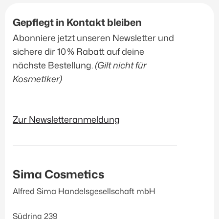
Accessoires
(2)
Gepflegt in Kontakt bleiben
Abonniere jetzt unseren Newsletter und
Produkt-Kategorien
sichere dir 10 % Rabatt auf deine
nächste Bestellung.
(Gilt nicht für
Janssen Cosmetics
(145)
Kosmetiker)
Inspira Med
(56)
EvaGarden
(39)
Düfte & Accessoirs
(12)
Zur Newsletteranmeldung
Sonnenschutz
(20)
Filtern
Sima Cosmetics
Alfred Sima Handelsgesellschaft mbH
Südring 239