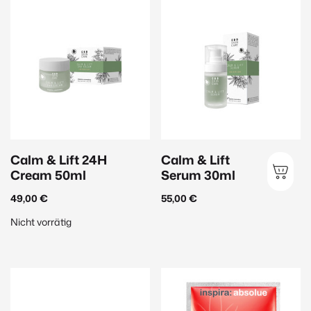
Janssen Cosmetics
(143)
Inspira:Med
(56)
EvaGarden
(39)
Hauttyp
Anspruchsvolle Haut
(44)
Calm & Lift 24H
Calm & Lift
Sensible Haut
(27)
Cream 50ml
Serum 30ml
Männerhaut
(9)
49,00
€
55,00
€
Mischhaut
(20)
Nicht vorrätig
Normale Haut
(71)
Reife Haut
(47)
Trockene Haut
(26)
Ungleichmäßiger Teint
(23)