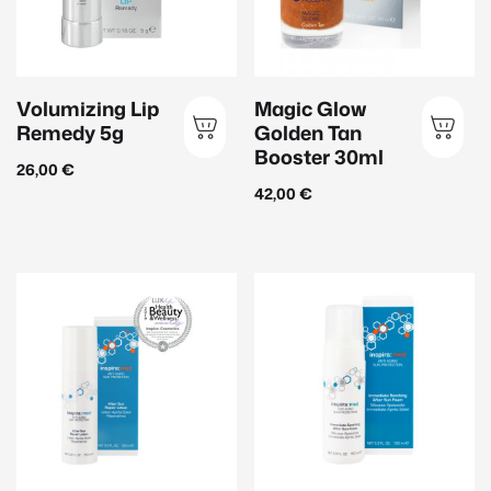
Maske
(11)
Peeling
(11)
Volumizing Lip
Magic Glow
Reinigung
(22)
Remedy 5g
Golden Tan
Serum
(36)
Booster 30ml
26,00
€
Sonnenschutz
(16)
42,00
€
Hautbedürfnis
Anti-Aging
(43)
Aufhellung
(13)
Beruhigend
(30)
Feuchtigkeit
(27)
Glättend
(32)
Hautklärend
(23)