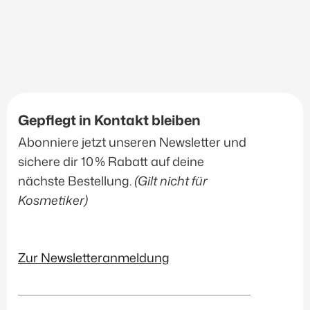
Unreine Haut
(16)
Ölige Haut
(13)
Produktart
Beauty Zubehör
(2)
Gepflegt in Kontakt bleiben
Ampullen
(19)
Abonniere jetzt unseren Newsletter und
sichere dir 10 % Rabatt auf deine
Augenpflege
(16)
nächste Bestellung.
(Gilt nicht für
Gesichtspflege
(49)
Kosmetiker)
Handpflege
(2)
Herrenpflege
(10)
Zur Newsletteranmeldung
Körperpflege
(18)
Lippenpflege
(3)
Make Up
(11)