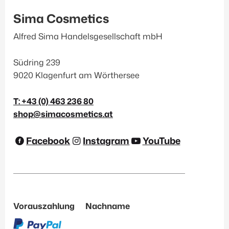
Sima Cosmetics
Maske
(11)
Peeling
(11)
Alfred Sima Handelsgesellschaft mbH
Reinigung
(22)
Südring 239
Serum
(36)
9020 Klagenfurt am Wörthersee
Sonnenschutz
(16)
T: +43 (0) 463 236 80
shop@simacosmetics.at
Hautbedürfnis
Anti-Aging
(43)
Facebook
Instagram
YouTube
Aufhellung
(13)
Beruhigend
(30)
Feuchtigkeit
(27)
Vorauszahlung
Nachname
Glättend
(32)
Hautklärend
(23)