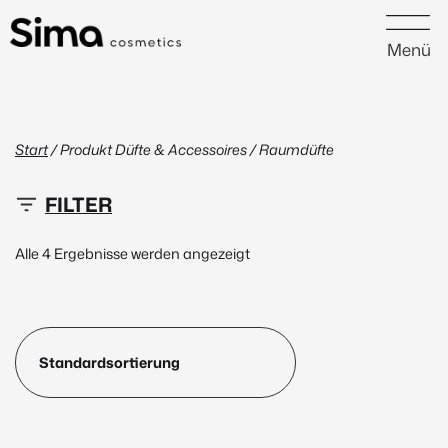
Menü
Start
/ Produkt Düfte & Accessoires / Raumdüfte
10 €
29 €
Alle 4 Ergebnisse werden angezeigt
10
15
20
24
29
Neu
(1)
Peptide
(1)
Marke