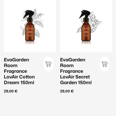
Janssen Cosmetics
(143)
Inspira:Med
(56)
EvaGarden
(39)
Hauttyp
Anspruchsvolle Haut
(44)
EvaGarden
EvaGarden
Sensible Haut
(27)
Room
Room
Männerhaut
(9)
Fragrance
Fragrance
LovAir Cotton
LovAir Secret
Mischhaut
(20)
Dream 150ml
Garden 150ml
Normale Haut
(71)
29,00
€
29,00
€
Reife Haut
(47)
Trockene Haut
(26)
Ungleichmäßiger Teint
(23)