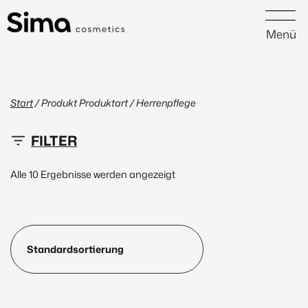
Menü
Start
/ Produkt Produktart / Herrenpflege
16 €
48 €
Alle 10 Ergebnisse werden angezeigt
16
24
32
40
48
Neu
(1)
Peptide
(1)
Marke