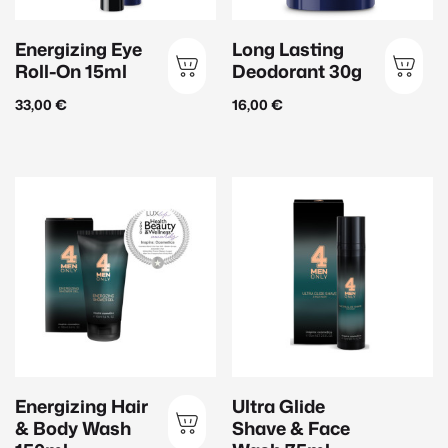
Maske
(11)
Energizing Eye
Long Lasting
Peeling
(11)
Roll-On 15ml
Deodorant 30g
Reinigung
(22)
33,00
€
16,00
€
Serum
(36)
Sonnenschutz
(16)
Hautbedürfnis
Anti-Aging
(43)
Aufhellung
(13)
Beruhigend
(30)
Feuchtigkeit
(26)
Energizing Hair
Ultra Glide
Glättend
(31)
& Body Wash
Shave & Face
Hautklärend
(23)