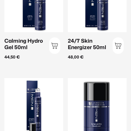
Unreine Haut
(16)
Ölige Haut
(13)
Produktart
Calming Hydro
24/7 Skin
Gel 50ml
Energizer 50ml
Beauty Zubehör
(2)
44,50
€
48,00
€
Ampullen
(18)
Augenpflege
(16)
Gesichtspflege
(49)
Handpflege
(2)
Herrenpflege
(10)
Körperpflege
(18)
Lippenpflege
(3)
Make Up
(11)