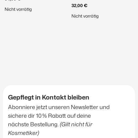
32,00
€
Nicht vorrätig
Accessoires
(2)
Nicht vorrätig
Produkt-Kategorien
Janssen Cosmetics
(144)
Inspira Med
(56)
EvaGarden
(39)
Düfte & Accessoirs
(12)
Sonnenschutz
(20)
Gepflegt in Kontakt bleiben
Filtern
Abonniere jetzt unseren Newsletter und
sichere dir 10 % Rabatt auf deine
nächste Bestellung.
(Gilt nicht für
Kosmetiker)