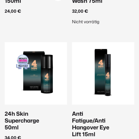
150ml
Wash 75ml
Pro-Aging
(18)
24,00
€
32,00
€
Nicht vorrätig
Schützend
(15)
Straffend
(47)
Make-up
Reinigung
(2)
Gesicht
(20)
Augen
(14)
Lippen
(9)
24h Skin
Anti
Düfte & Accessoires
Supercharge
Fatigue/Anti
50ml
Hangover Eye
Parfum
(9)
Lift 15ml
34,00
€
Raumdüfte
(2)