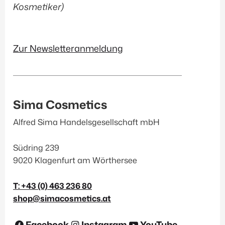
Pro-Aging
(18)
Kosmetiker)
Schützend
(15)
Straffend
(47)
Zur Newsletteranmeldung
Make-up
Reinigung
(2)
Sima Cosmetics
Gesicht
(20)
Alfred Sima Handelsgesellschaft mbH
Augen
(14)
Lippen
(9)
Südring 239
9020 Klagenfurt am Wörthersee
Düfte & Accessoires
T: +43 (0) 463 236 80
Parfum
(9)
shop@simacosmetics.at
Raumdüfte
(2)
Facebook
Instagram
YouTube