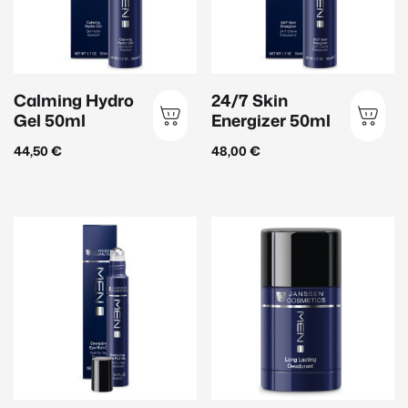
Ölige Haut
(13)
Produktart
Calming Hydro
24/7 Skin
Gel 50ml
Energizer 50ml
Beauty Zubehör
(2)
44,50
€
48,00
€
Ampullen
(18)
Augenpflege
(16)
Gesichtspflege
(49)
Handpflege
(2)
Herrenpflege
(10)
Körperpflege
(18)
Lippenpflege
(3)
Make Up
(11)