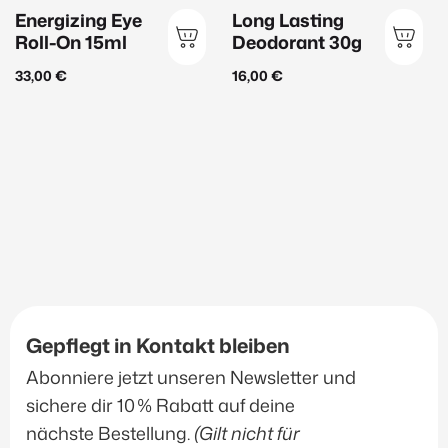
Maske
(11)
Energizing Eye
Long Lasting
Peeling
(11)
Roll-On 15ml
Deodorant 30g
Reinigung
(22)
33,00
€
16,00
€
Serum
(36)
Sonnenschutz
(16)
Hautbedürfnis
Anti-Aging
(43)
Aufhellung
(13)
Beruhigend
(30)
Gepflegt in Kontakt bleiben
Feuchtigkeit
(26)
Abonniere jetzt unseren Newsletter und
Glättend
(31)
sichere dir 10 % Rabatt auf deine
Hautklärend
(23)
nächste Bestellung.
(Gilt nicht für