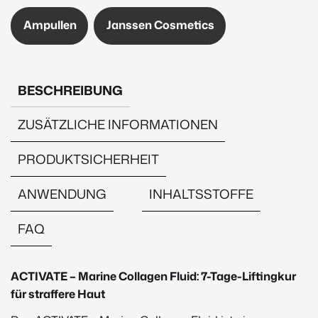
7x2ml
Ampullen
Janssen Cosmetics
Menge
BESCHREIBUNG
ZUSÄTZLICHE INFORMATIONEN
PRODUKTSICHERHEIT
ANWENDUNG
INHALTSSTOFFE
FAQ
Beschreibung
ACTIVATE – Marine Collagen Fluid: 7-Tage-Liftingkur
für straffere Haut