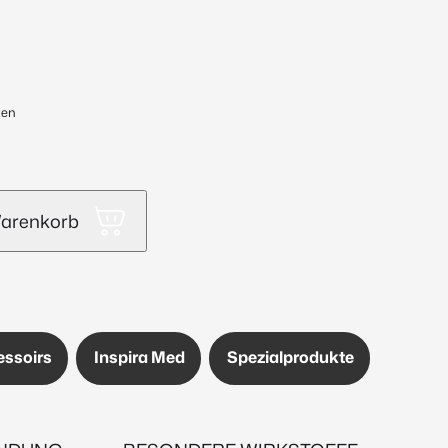
ten
Warenkorb
essoirs
Inspira Med
Spezialprodukte