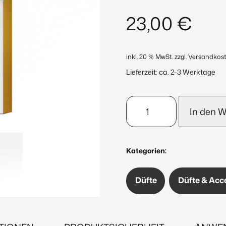
23,00
€
inkl. 20 % MwSt.
zzgl. Versandkos
Lieferzeit:
ca. 2-3 Werktage
Body
In den 
Soufflé
150ml
Menge
Kategorien:
Düfte
Düfte & Acc