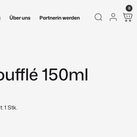
0
g
Über uns
Partnerin werden
ufflé 150ml
 1 Stk.