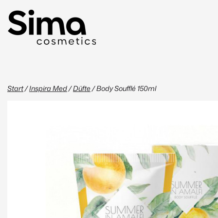
Start
/
Inspira Med
/
Düfte
/ Body Soufflé 150ml