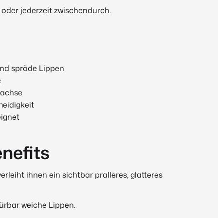
 oder jederzeit zwischendurch.
und spröde Lippen
e
Wachse
meidigkeit
eignet
nefits
leiht ihnen ein sichtbar pralleres, glatteres
ürbar weiche Lippen.