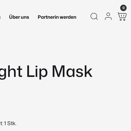
0
g
Über uns
Partnerin werden
ght Lip Mask
 1 Stk.