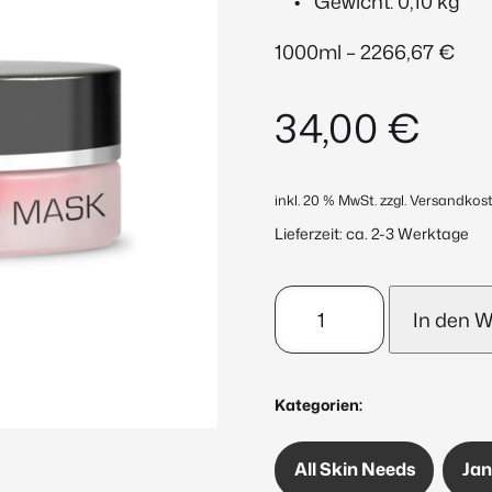
Gewicht: 0,10 kg
1000ml – 2266,67 €
34,00
€
inkl. 20 % MwSt.
zzgl. Versandkos
Lieferzeit:
ca. 2-3 Werktage
Goodnight
In den 
Lip
Mask
15ml
Kategorien:
Menge
All Skin Needs
Ja