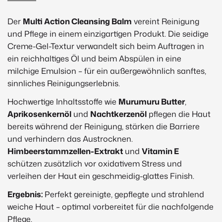
Beschreibung
Multi Action Cleansing
Der
Multi Action Cleansing Balm
vereint Reinigung
und Pflege in einem einzigartigen Produkt. Die seidige
Creme-Gel-Textur verwandelt sich beim Auftragen in
ein reichhaltiges Öl und beim Abspülen in eine
milchige Emulsion – für ein außergewöhnlich sanftes,
sinnliches Reinigungserlebnis.
Hochwertige Inhaltsstoffe wie
Murumuru Butter
,
Aprikosenkernöl
und
Nachtkerzenöl
pflegen die Haut
bereits während der Reinigung, stärken die Barriere
und verhindern das Austrocknen.
Himbeerstammzellen-Extrakt
und
Vitamin E
schützen zusätzlich vor oxidativem Stress und
verleihen der Haut ein geschmeidig-glattes Finish.
Ergebnis:
Perfekt gereinigte, gepflegte und strahlend
weiche Haut – optimal vorbereitet für die nachfolgende
Pflege.