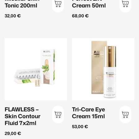
Tonic 200ml
Cream 50ml
32,00
€
68,00
€
FLAWLESS –
Tri-Care Eye
Skin Contour
Cream 15ml
Fluid 7x2ml
53,00
€
29,00
€