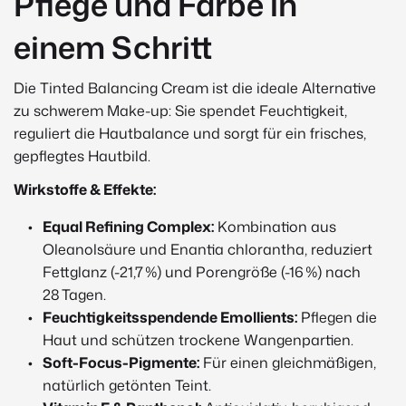
Beschreibung
Pflege und Farbe in
einem Schritt
Die Tinted Balancing Cream ist die ideale Alternative
zu schwerem Make-up: Sie spendet Feuchtigkeit,
reguliert die Hautbalance und sorgt für ein frisches,
gepflegtes Hautbild.
Wirkstoffe & Effekte:
Equal Refining Complex:
Kombination aus
Oleanolsäure und Enantia chlorantha, reduziert
Fettglanz (-21,7 %) und Porengröße (-16 %) nach
28 Tagen.
Feuchtigkeitsspendende Emollients:
Pflegen die
Haut und schützen trockene Wangenpartien.
Soft-Focus-Pigmente:
Für einen gleichmäßigen,
natürlich getönten Teint.