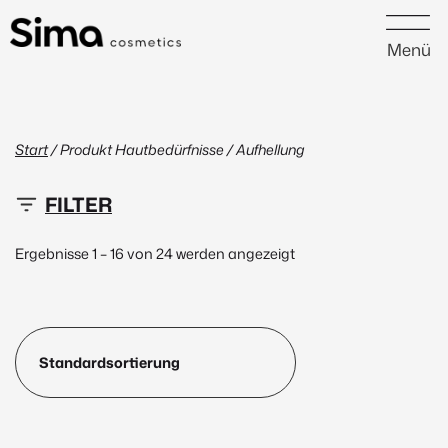
Menü
Start
/ Produkt Hautbedürfnisse / Aufhellung
17 €
96 €
Ergebnisse 1 – 16 von 24 werden angezeigt
17
37
57
76
96
Neu
(1)
Peptide
(1)
Marke