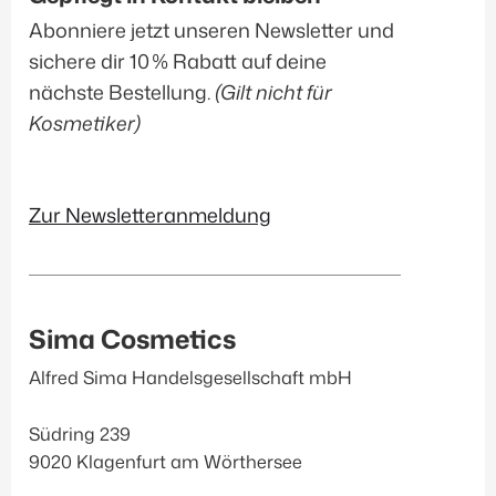
Abonniere jetzt unseren Newsletter und
Accessoires
(2)
sichere dir 10 % Rabatt auf deine
nächste Bestellung.
(Gilt nicht für
Produkt-Kategorien
Kosmetiker)
Janssen Cosmetics
(145)
Inspira Med
(56)
Zur Newsletteranmeldung
EvaGarden
(39)
Düfte & Accessoirs
(12)
Sonnenschutz
(20)
Sima Cosmetics
Filtern
Alfred Sima Handelsgesellschaft mbH
Südring 239
9020 Klagenfurt am Wörthersee