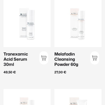
Janssen Cosmetics
(143)
Inspira:Med
(56)
EvaGarden
(39)
Hauttyp
Anspruchsvolle Haut
(44)
Tranexamic
Melafadin
Sensible Haut
(27)
Acid Serum
Cleansing
Männerhaut
(9)
30ml
Powder 60g
Mischhaut
(20)
49,50
€
27,00
€
Normale Haut
(71)
Reife Haut
(47)
Trockene Haut
(26)
Ungleichmäßiger Teint
(23)