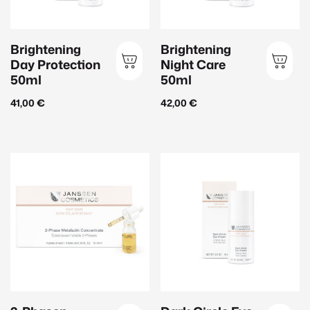
Maske
(11)
Peeling
(11)
Brightening
Brightening
Day Protection
Night Care
Reinigung
(22)
50ml
50ml
Serum
(36)
41,00
€
42,00
€
Sonnenschutz
(16)
Hautbedürfnis
Anti-Aging
(43)
Aufhellung
(13)
Beruhigend
(30)
Feuchtigkeit
(27)
Glättend
(32)
Hautklärend
(23)