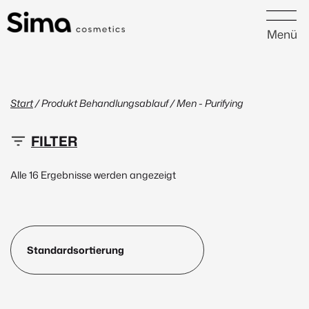
Menü
Start
/ Produkt Behandlungsablauf / Men - Purifying
25 €
48 €
Alle 16 Ergebnisse werden angezeigt
25
31
37
42
48
Neu
(1)
Peptide
(1)
Marke