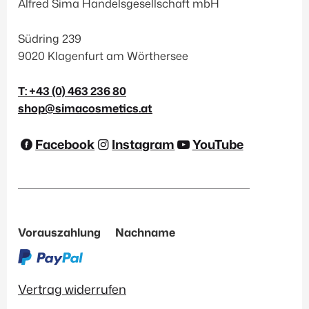
Alfred Sima Handelsgesellschaft mbH
Maske
(11)
Südring 239
Peeling
(11)
9020 Klagenfurt am Wörthersee
Reinigung
(22)
T: +43 (0) 463 236 80
Serum
(36)
shop@simacosmetics.at
Sonnenschutz
(16)
Facebook
Instagram
YouTube
Hautbedürfnis
Anti-Aging
(43)
Aufhellung
(13)
Vorauszahlung
Nachname
Beruhigend
(30)
Feuchtigkeit
(27)
Glättend
(32)
Vertrag widerrufen
Hautklärend
(23)