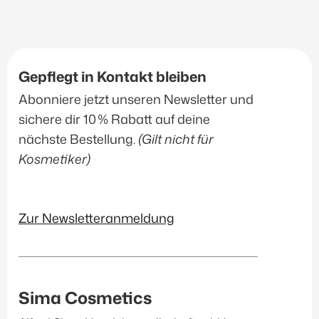
Unreine Haut
(16)
Ölige Haut
(13)
Gepflegt in Kontakt bleiben
Produktart
Abonniere jetzt unseren Newsletter und
Beauty Zubehör
(2)
sichere dir 10 % Rabatt auf deine
nächste Bestellung.
(Gilt nicht für
Ampullen
(19)
Kosmetiker)
Augenpflege
(16)
Gesichtspflege
(49)
Handpflege
(2)
Zur Newsletteranmeldung
Herrenpflege
(10)
Körperpflege
(18)
Lippenpflege
(3)
Sima Cosmetics
Make Up
(11)