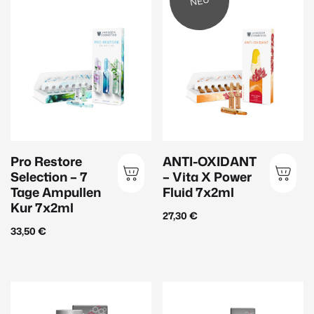
NEU
Janssen Cosmetics
(143)
Inspira:Med
(56)
EvaGarden
(39)
Hauttyp
Anspruchsvolle Haut
(44)
Pro Restore
ANTI-OXIDANT
Sensible Haut
(27)
Selection – 7
– Vita X Power
Männerhaut
(9)
Tage Ampullen
Fluid 7x2ml
Kur 7x2ml
Mischhaut
(20)
27,30
€
33,50
€
Normale Haut
(71)
Reife Haut
(47)
Trockene Haut
(26)
Ungleichmäßiger Teint
(23)