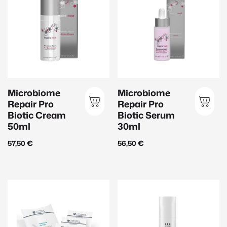
Unreine Haut
(16)
Ölige Haut
(13)
Produktart
Beauty Zubehör
(2)
Microbiome
Microbiome
Ampullen
(19)
Repair Pro
Repair Pro
Biotic Cream
Biotic Serum
Augenpflege
(16)
50ml
30ml
Gesichtspflege
(49)
57,50
€
56,50
€
Handpflege
(2)
Herrenpflege
(10)
Körperpflege
(18)
Lippenpflege
(3)
Make Up
(11)