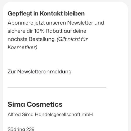
Accessoires
(2)
Gepflegt in Kontakt bleiben
Abonniere jetzt unseren Newsletter und
Produkt-Kategorien
sichere dir 10 % Rabatt auf deine
nächste Bestellung.
(Gilt nicht für
Janssen Cosmetics
(145)
Kosmetiker)
Inspira Med
(56)
EvaGarden
(39)
Düfte & Accessoirs
(12)
Zur Newsletteranmeldung
Sonnenschutz
(20)
Filtern
Sima Cosmetics
Alfred Sima Handelsgesellschaft mbH
Südring 239