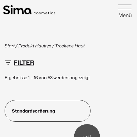
Menü
Start
/ Produkt Hauttyp / Trockene Haut
14 €
84 €
Ergebnisse 1 – 16 von 53 werden angezeigt
14
32
49
67
84
Neu
(1)
Peptide
(1)
Marke